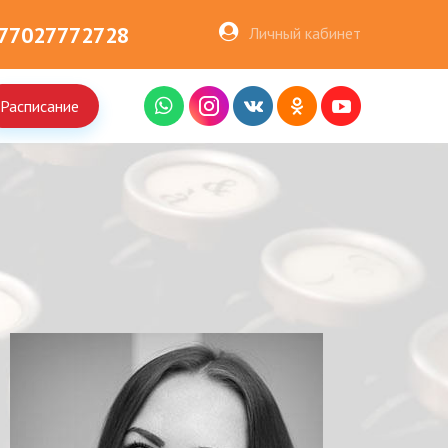
77027772728
Личный кабинет
Расписание