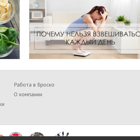
Работа в Броско
О компании
ки